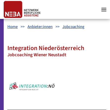
Zum Hauptinhalt springen
Zum Hauptmenü springen
Zum Footer springen
Home
Anbieter:innen
Jobcoaching
Integration Niederösterreich
Jobcoaching Wiener Neustadt