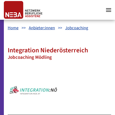
Zum Hauptinhalt springen
Zum Hauptmenü springen
Zum Footer springen
Home
Anbieter:innen
Jobcoaching
Integration Niederösterreich
Jobcoaching Mödling