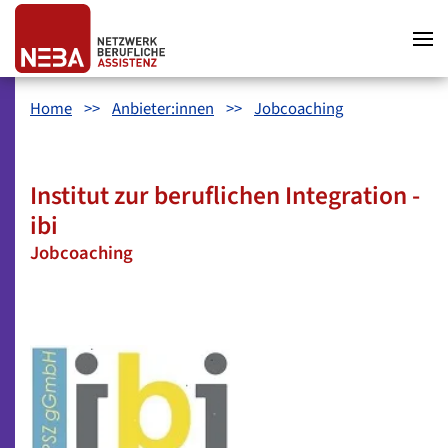
Zum Hauptinhalt springen
Zum Hauptmenü springen
Zum Footer springen
Home
Anbieter:innen
Jobcoaching
Institut zur beruflichen Integration -
ibi
Jobcoaching