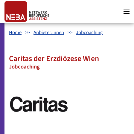
Zum Hauptinhalt springen
Zum Hauptmenü springen
Zum Footer springen
Home
Anbieter:innen
Jobcoaching
Caritas der Erzdiözese Wien
Jobcoaching