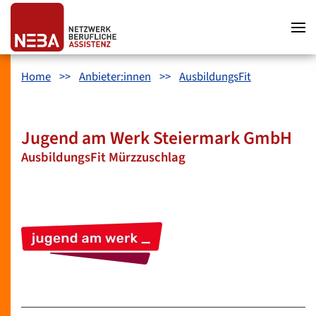
Zum Hauptinhalt springen
Zum Hauptmenü springen
Zum Footer springen
Home
Anbieter:innen
AusbildungsFit
Jugend am Werk Steiermark GmbH
AusbildungsFit Mürzzuschlag