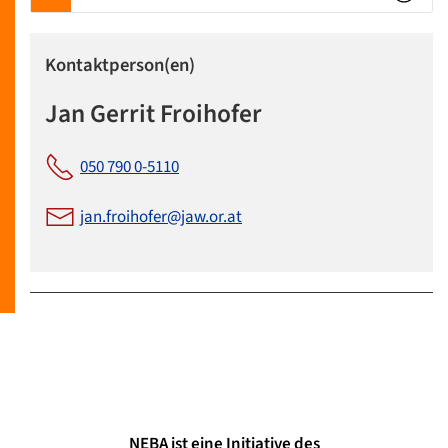
Kontaktperson(en)
Jan Gerrit Froihofer
050 790 0-5110
jan.froihofer@jaw.or.at
NEBA ist eine Initiative des