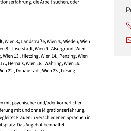
ationserfahrung, die Arbeit suchen, oder
P
dt
,
Wien 3., Landstraße
,
Wien 4., Wieden
,
Wien
en 8., Josefstadt
,
Wien 9., Alsergrund
,
Wien
g
,
Wien 13., Hietzing
,
Wien 14., Penzing
,
Wien
17., Hernals
,
Wien 18., Währing
,
Wien 19.,
ien 22., Donaustadt
,
Wien 23., Liesing
 mit psychischer und/oder körperlicher
derung mit und ohne Migrationserfahrung.
gleitet Frauen in verschiedenen Sprachen in
tsplatz. Das Angebot beinhaltet