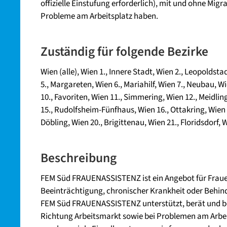
offizielle Einstufung erforderlich), mit und ohne Migr
Probleme am Arbeitsplatz haben.
Zuständig für folgende Bezirke
Wien (alle)
,
Wien 1., Innere Stadt
,
Wien 2., Leopoldsta
5., Margareten
,
Wien 6., Mariahilf
,
Wien 7., Neubau
,
Wi
10., Favoriten
,
Wien 11., Simmering
,
Wien 12., Meidlin
15., Rudolfsheim-Fünfhaus
,
Wien 16., Ottakring
,
Wien 
Döbling
,
Wien 20., Brigittenau
,
Wien 21., Floridsdorf
,
W
Beschreibung
FEM Süd FRAUENASSISTENZ ist ein Angebot für Frauen
Beeinträchtigung, chronischer Krankheit oder Behin
FEM Süd FRAUENASSISTENZ unterstützt, berät und be
Richtung Arbeitsmarkt sowie bei Problemen am Arbei