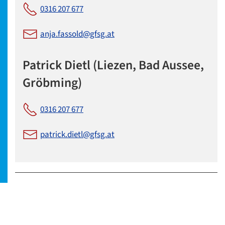
0316 207 677
anja.fassold@gfsg.at
Patrick Dietl (Liezen, Bad Aussee,
Gröbming)
0316 207 677
patrick.dietl@gfsg.at